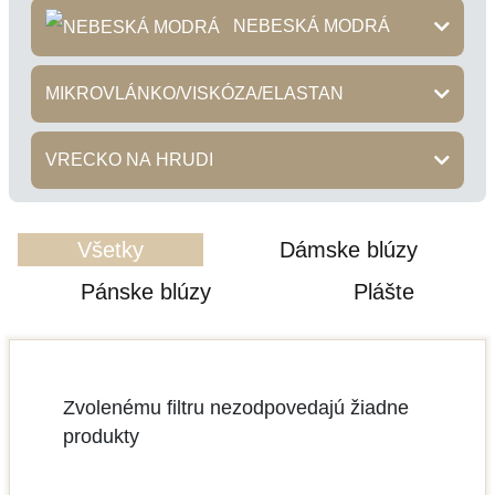
NEBESKÁ MODRÁ
MIKROVLÁNKO/VISKÓZA/ELASTAN
VRECKO NA HRUDI
Všetky
Dámske blúzy
Pánske blúzy
Plášte
Zvolenému filtru nezodpovedajú žiadne
produkty