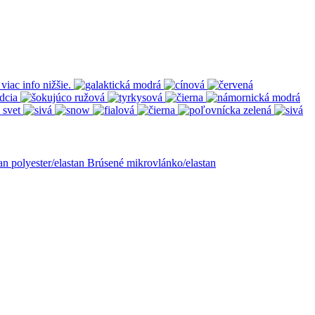
tan
polyester/elastan
Brúsené mikrovlánko/elastan