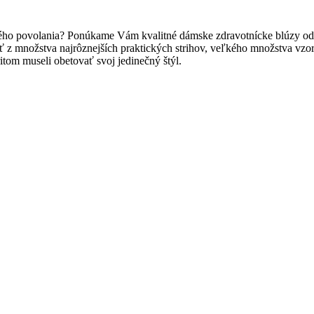
ného povolania? Ponúkame Vám kvalitné dámske zdravotnícke blúzy od 
rať z množstva najrôznejších praktických strihov, veľkého množstva vzo
tom museli obetovať svoj jedinečný štýl.