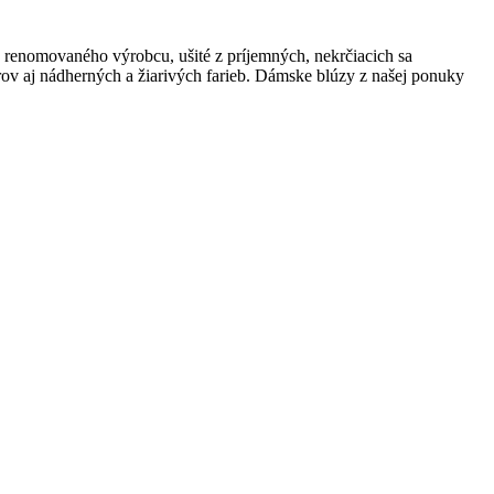
renomovaného výrobcu, ušité z príjemných, nekrčiacich sa
rov aj nádherných a žiarivých farieb. Dámske blúzy z našej ponuky