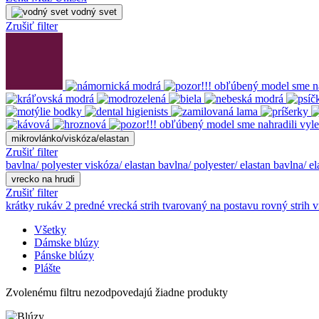
vodný svet
Zrušiť filter
mikrovlánko/viskóza/elastan
Zrušiť filter
bavlna/ polyester
viskóza/ elastan
bavlna/ polyester/ elastan
bavlna/ e
vrecko na hrudi
Zrušiť filter
krátky rukáv
2 predné vrecká
strih tvarovaný na postavu
rovný strih
v
Všetky
Dámske blúzy
Pánske blúzy
Plášte
Zvolenému filtru nezodpovedajú žiadne produkty