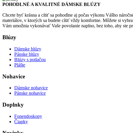
POHODLNÉ A KVALITNÉ DÁMSKE BLÚZY
Chcete byť krásna a cítiť sa pohodlne aj počas výkonu Vášho nároč
materiálov, v ktorých sa budete cítiť vždy komfortne. Môžete si vyb
Vám umožnia vykonávať Vaše povolanie naplno, bez toho, aby ste pri
Blúzy
Dámske blúzy
Pánske blúzy
Blúzy s potlačou
Plášte
Nohavice
Dámske nohavice
Pánske nohavice
Doplnky
Fonendoskopy
Čiapky
Novinky