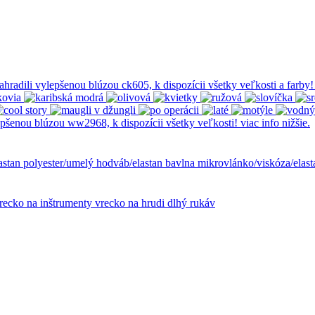
lastan
polyester/umelý hodváb/elastan
bavlna
mikrovlánko/viskóza/elas
recko na inštrumenty
vrecko na hrudi
dlhý rukáv