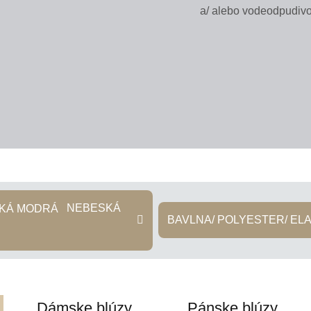
a/ alebo vodeodpudiv
NEBESKÁ
BAVLNA/ POLYESTER/ EL
Dámske blúzy
Pánske blúzy