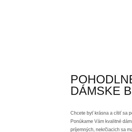
POHODLNÉ
DÁMSKE B
Chcete byť krásna a cítiť sa
Ponúkame Vám kvalitné dámsk
príjemných, nekrčiacich sa mat