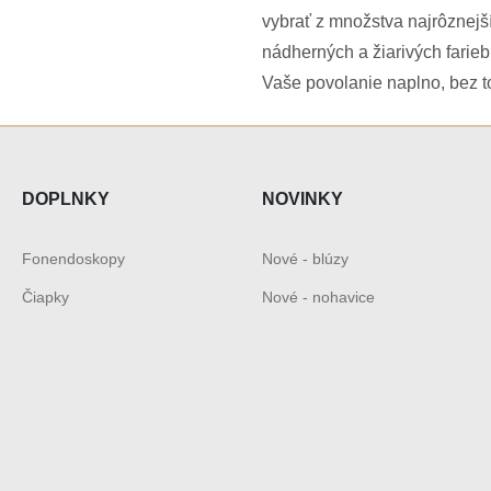
vybrať z množstva najrôznejší
nádherných a žiarivých fari
Vaše povolanie naplno, bez to
DOPLNKY
NOVINKY
Fonendoskopy
Nové - blúzy
Čiapky
Nové - nohavice