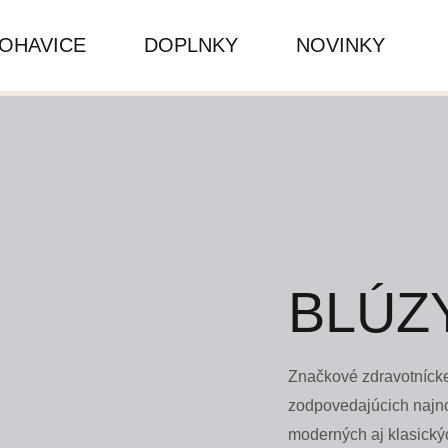
OHAVICE
DOPLNKY
NOVINKY
BLÚZ
Značkové zdravotnícke 
zodpovedajúcich najno
moderných aj klasických