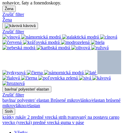
nohavice, šaty a fonendoskopy.
Žena
Zrušiť filter
Žena
kávová
Zrušiť filter
bavlna/ polyester/ elastan
Zrušiť filter
bavlna/ polyester/ elastan
Brúsené mikrovlánko/elastan
brúsené
mikrovlákno/elastan
Strih
krátky rukáv
2 predné vrecká
strih tvarovaný na postavu
cargo
vrecko (vrecká)
predné vrecká
guma v páse
Všetky