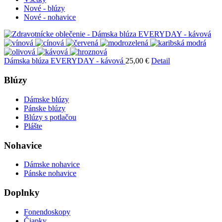
Nové - blúzy
Nové - nohavice
Dámska blúza EVERYDAY - kávová
25,00 €
Detail
Blúzy
Dámske blúzy
Pánske blúzy
Blúzy s potlačou
Plášte
Nohavice
Dámske nohavice
Pánske nohavice
Doplnky
Fonendoskopy
Čiapky