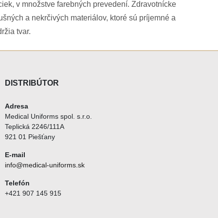
ciek, v množstve farebných prevedení. Zdravotnícke
šných a nekrčivých materiálov, ktoré sú príjemné a
žia tvar.
DISTRIBÚTOR
Adresa
Medical Uniforms spol. s.r.o.
Teplická 2246/111A
921 01 Piešťany
E-mail
info@medical-uniforms.sk
Telefón
+421 907 145 915