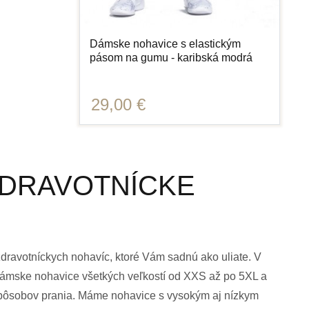
Dámske nohavice s elastickým
pásom na gumu - karibská modrá
29,00 €
DRAVOTNÍCKE
zdravotníckych nohavíc, ktoré Vám sadnú ako uliate. V
mske nohavice všetkých veľkostí od XXS až po 5XL a
spôsobov prania. Máme nohavice s vysokým aj nízkym