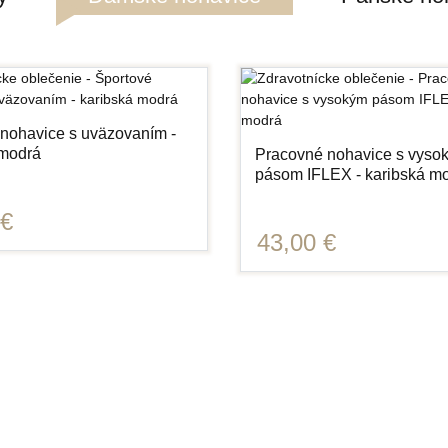
 nohavice s uväzovaním -
 modrá
Pracovné nohavice s vyso
pásom IFLEX - karibská m
 €
43,00 €