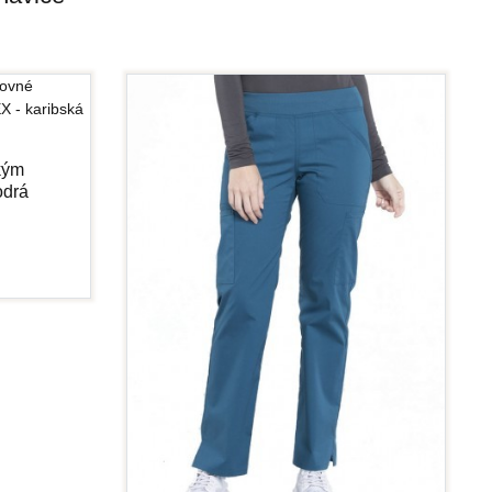
kým
odrá