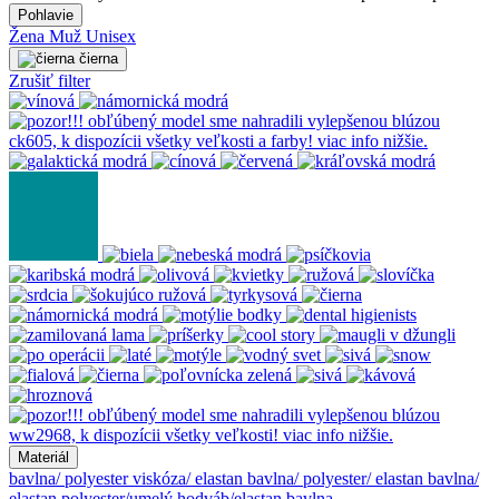
Pohlavie
Žena
Muž
Unisex
čierna
Zrušiť filter
Materiál
bavlna/ polyester
viskóza/ elastan
bavlna/ polyester/ elastan
bavlna/
elastan
polyester/umelý hodváb/elastan
bavlna