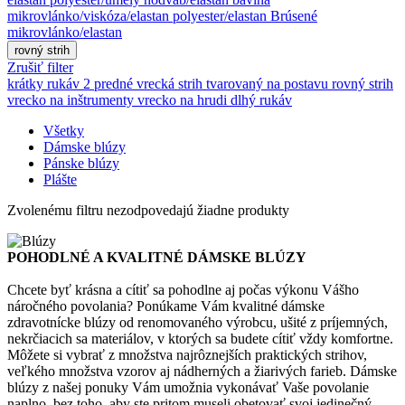
mikrovlánko/viskóza/elastan
polyester/elastan
Brúsené
mikrovlánko/elastan
rovný strih
Zrušiť filter
krátky rukáv
2 predné vrecká
strih tvarovaný na postavu
rovný strih
vrecko na inštrumenty
vrecko na hrudi
dlhý rukáv
Všetky
Dámske blúzy
Pánske blúzy
Plášte
Zvolenému filtru nezodpovedajú žiadne produkty
POHODLNÉ A KVALITNÉ DÁMSKE BLÚZY
Chcete byť krásna a cítiť sa pohodlne aj počas výkonu Vášho
náročného povolania? Ponúkame Vám kvalitné dámske
zdravotnícke blúzy od renomovaného výrobcu, ušité z príjemných,
nekrčiacich sa materiálov, v ktorých sa budete cítiť vždy komfortne.
Môžete si vybrať z množstva najrôznejších praktických strihov,
veľkého množstva vzorov aj nádherných a žiarivých farieb. Dámske
blúzy z našej ponuky Vám umožnia vykonávať Vaše povolanie
naplno, bez toho, aby ste pritom museli obetovať svoj jedinečný